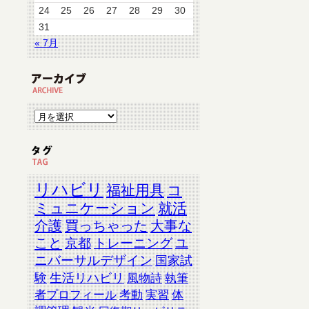
24
25
26
27
28
29
30
31
« 7月
リハビリ
福祉用具
コ
ミュニケーション
就活
介護
買っちゃった
大事な
こと
京都
トレーニング
ユ
ニバーサルデザイン
国家試
験
生活リハビリ
風物詩
執筆
者プロフィール
考動
実習
体