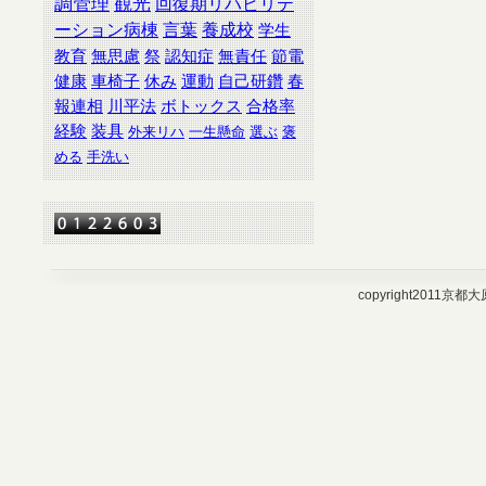
調管理
観光
回復期リハビリテ
ーション病棟
言葉
養成校
学生
教育
無思慮
祭
認知症
無責任
節電
健康
車椅子
休み
運動
自己研鑽
春
報連相
川平法
ボトックス
合格率
経験
装具
外来リハ
一生懸命
選ぶ
褒
める
手洗い
copyright2011京都