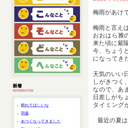
梅雨があけ
梅雨と言え
おおはら雅
来た頃に紫
今、ちょう
になってき
天気のいい
しがきつく
なので、あ
日差しがち
タイミング
晴れてほしいな
羽釜
最近の夏
あつくなってきました