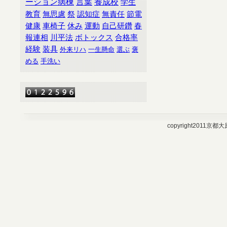
ーション病棟
言葉
養成校
学生
教育
無思慮
祭
認知症
無責任
節電
健康
車椅子
休み
運動
自己研鑽
春
報連相
川平法
ボトックス
合格率
経験
装具
外来リハ
一生懸命
選ぶ
褒
める
手洗い
copyright2011京都