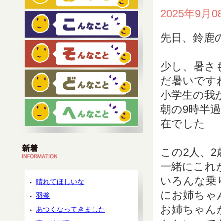
2025年9月0
先日、鈴鹿
少し、暑さ
だ暑いです
小学生の我
朝の9時半
在でした
この2人、
一緒にこれ
いろんな乗
晴れてほしいな
にお姉ちゃ
羽釜
お姉ちゃん
あつくなってきました