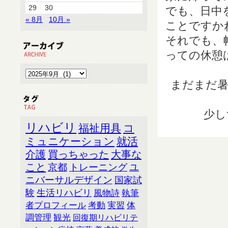
29
30
でも、日中
« 8月
10月 »
ことですか
それでも、
っての休憩
まだまだ
少し
リハビリ
福祉用具
コ
ミュニケーション
就活
介護
買っちゃった
大事な
こと
京都
トレーニング
ユ
ニバーサルデザイン
国家試
験
生活リハビリ
風物詩
執筆
者プロフィール
考動
実習
体
調管理
観光
回復期リハビリテ