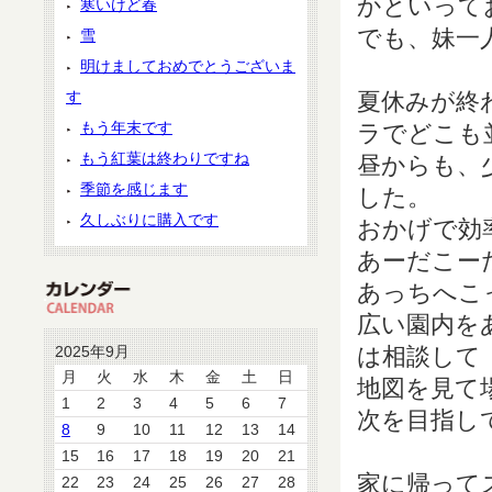
かといって
寒いけど春
でも、妹一
雪
明けましておめでとうございま
す
夏休みが終
もう年末です
ラでどこも
もう紅葉は終わりですね
昼からも、
季節を感じます
した。
久しぶりに購入です
おかげで効
あーだこー
あっちへこ
広い園内を
2025年9月
は相談して
月
火
水
木
金
土
日
地図を見て
1
2
3
4
5
6
7
次を目指し
8
9
10
11
12
13
14
15
16
17
18
19
20
21
家に帰ってス
22
23
24
25
26
27
28