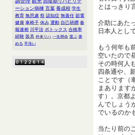
調管理
観光
回復期リハビリテ
とはっきり
ーション病棟
言葉
養成校
学生
教育
無思慮
祭
認知症
無責任
節電
介助にあた
健康
車椅子
休み
運動
自己研鑽
春
報連相
川平法
ボトックス
合格率
日本人とし
経験
装具
外来リハ
一生懸命
選ぶ
褒
める
手洗い
もう何年も
空いたので
その時何人
四条通や、
ことです（
まあります
す）。京都
んでしょう
でいるのか
当たり前のこ