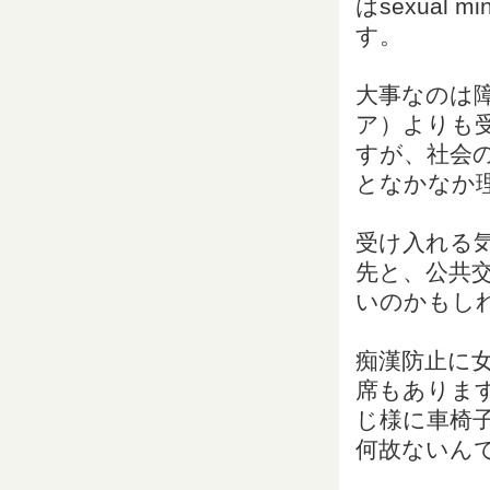
はsexual
す。
大事なのは
ア）よりも
すが、社会
となかなか
受け入れる
先と、公共
いのかもし
痴漢防止に
席もありま
じ様に車椅
何故ないん