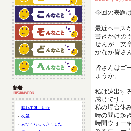
今回の表題
最近ペース
書きかけの
せんが、文
かなか皆さ
皆さんはゴ
ょうか。
私は遠出す
感じです。
私の場合休
晴れてほしいな
時の間に起き
羽釜
時間ウォー
あつくなってきました
みをウォー