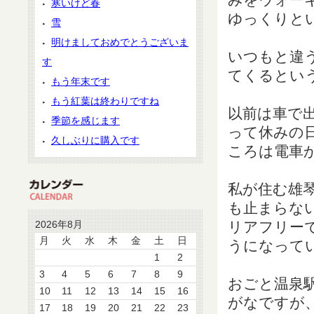
寒いけど春
ゆっくりと
雪
明けましておめでとうございま
いつもと違
す
てくるとい
もう年末です
もう紅葉は終わりですね
以前は車で
季節を感じます
って休みの
久しぶりに購入です
ころは電車
私が住む雄
も止まらな
2026年8月
リアフリー
月
火
水
木
金
土
日
うになって
1
2
3
4
5
6
7
8
9
おごと温泉
10
11
12
13
14
15
16
がなですが
17
18
19
20
21
22
23