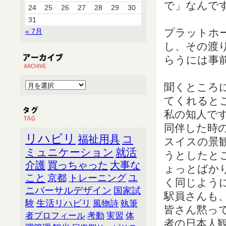
で」なんで
24
25
26
27
28
29
30
31
プラットホ
« 7月
し、その渡
らうには事
聞くところ
てくれると
私の知人で
同伴した時
リハビリ
福祉用具
コ
スイスの景
ミュニケーション
就活
うとしたと
介護
買っちゃった
大事な
ょっとばか
こと
京都
トレーニング
ユ
く同じよう
ニバーサルデザイン
国家試
駅員さんも
験
生活リハビリ
風物詩
執筆
皆さん黙っ
者プロフィール
考動
実習
体
者の日本人